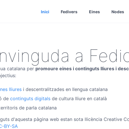
Inici
Fedivers
Eines
Nodes
nvinguda a Fedic
ngua catalana per
promoure eines i continguts lliures i desc
jectius:
ines lliures
i descentralitzades en llengua catalana
ió de
continguts digitals
de cultura lliure en català
erritoris de parla catalana
ntinguts d'aquesta pàgina web estan sota llicència Creative
C-BY-SA