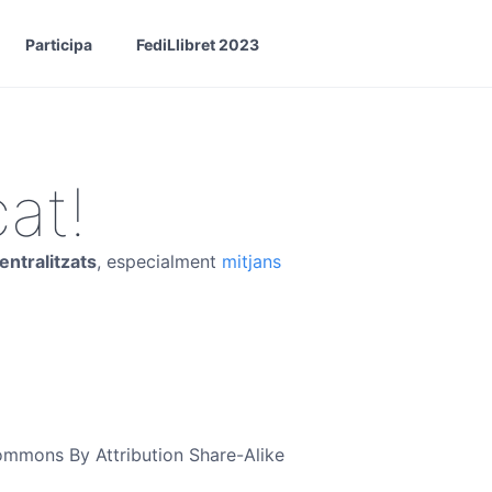
Participa
FediLlibret 2023
at!
entralitzats
, especialment
mitjans
 Commons By Attribution Share-Alike